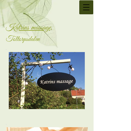
Katrins massage,
Toltorpsdalen