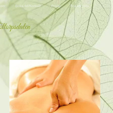
aser
Boka tid/Kontakt
Priser
Bra att veta
ltorpsdalen