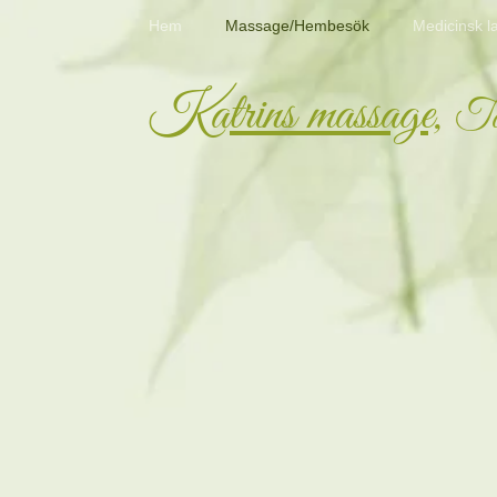
Hem
Massage/Hembesök
Medicinsk l
Katrins massage,
To