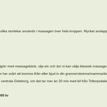
 i olika storlekar används i massagen över hela kroppen. Mycket avsl
ig/er med massagebänk, olja etc och du/ ni kan välja klassisk massage,
 har svårt att komma ifrån eller bjud in din granne/väninna/mamma/do
h centrala Göteborg, om det tar mer än 20 min med bil från Toltorpsdale
00 kr