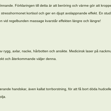
nande. Förklaringen till detta är att beröring och värme gör att kroppe
stresshormonet kortisol och ger en djupt avslappnande effekt. En studi
en vid regelbunden massage kvarstår effekten längre och längre!
 rygg, axlar, nacke, hårbotten och ansikte. Medicinsk laser på nackmus
fekt och återkommande väljer denna.
erande handskar, även kallat torrborstning, för att få bort döda hudcel
olja.