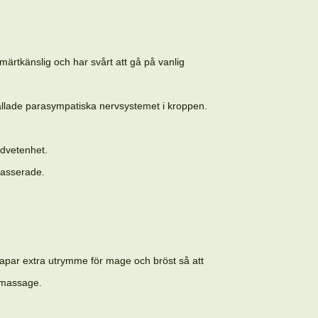
ärtkänslig och har svårt att gå på vanlig
kallade parasympatiska nervsystemet i kroppen.
edvetenhet.
 masserade.
apar extra utrymme för mage och bröst så att
mfmassage.