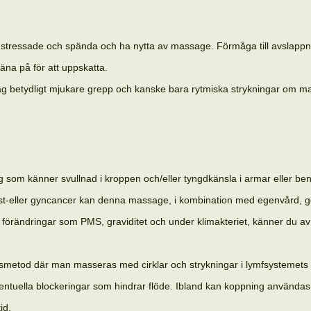
stressade och spända och ha nytta av massage. Förmåga till avslappni
äna på för att uppskatta.
 betydligt mjukare grepp och kanske bara rytmiska strykningar om man
 som känner svullnad i kroppen och/eller tyngdkänsla i armar eller ben
st-eller gyncancer kan denna massage, i kombination med egenvård, gör
 förändringar som PMS, graviditet och under klimakteriet, känner du av 
metod där man masseras med cirklar och strykningar i lymfsystemets ri
eventuella blockeringar som hindrar flöde. Ibland kan koppning användas
id.