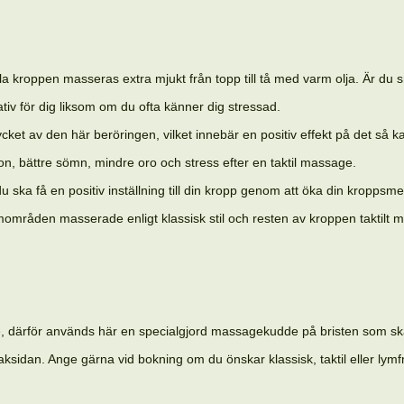
roppen masseras extra mjukt från topp till tå med varm olja. Är du sm
tiv för dig liksom om du ofta känner dig stressad.
cket av den här beröringen, vilket innebär en positiv effekt på det så 
n, bättre sömn, mindre oro och stress efter en taktil massage.
 ska få en positiv inställning till din kropp genom att öka din kroppsm
blemområden masserade enligt klassisk stil och resten av kroppen taktilt
e, därför används här en specialgjord massagekudde på bristen som sk
ksidan. Ange gärna vid bokning om du önskar klassisk, taktil eller ly