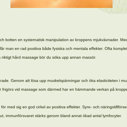
och botten en systematisk manipulation av kroppens mjukvävnader. Med 
 får man en rad positiva både fysiska och mentala effekter. Ofta komp
as riktigt hård massage bör du söka upp annan massör.
terade. Genom att lösa upp muskelspänningar och öka elasticiteten i mu
ner frigörs vid massage som därmed har en hämmande verkan på kropp
för med sig en god cirkel av positiva effekter. Syre- och näringstillför
ut, immunförsvaret stärks genom bland annat ökad antal lymfocyter.