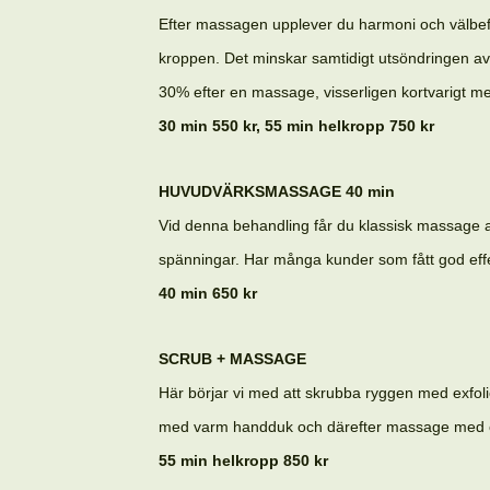
Efter massagen upplever du harmoni och välbefin
kroppen. Det minskar samtidigt utsöndringen av 
30% efter en massage, visserligen kortvarigt m
30 min 550 kr, 55 min helkropp 750 kr
HUVUDVÄRKSMASSAGE 40 min
Vid denna behandling får du klassisk massage av
spänningar. Har många kunder som fått god ef
40 min 650 kr
SCRUB + MASSAGE
Här börjar vi med att skrubba ryggen med exfoli
med varm handduk och därefter massage med 
55 min helkropp 850 kr